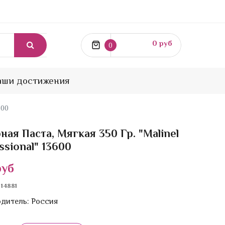
0 руб
0
аши достижения
600
ная Паста, Мягкая 350 Гр. "Malinel
ssional" 13600
руб
: 14881
одитель
: Россия